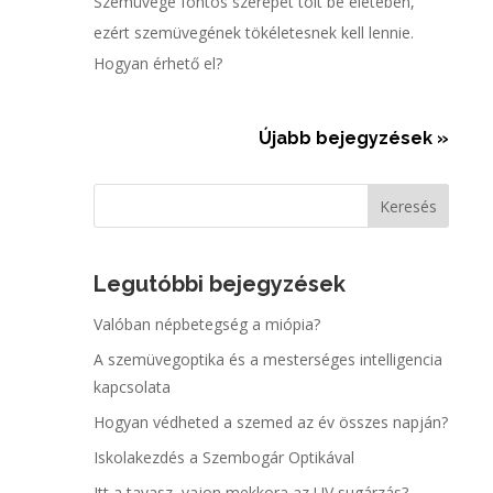
Szemüvege fontos szerepet tölt be életében,
ezért szemüvegének tökéletesnek kell lennie.
Hogyan érhető el?
Újabb bejegyzések »
Legutóbbi bejegyzések
Valóban népbetegség a miópia?
A szemüvegoptika és a mesterséges intelligencia
kapcsolata
Hogyan védheted a szemed az év összes napján?
Iskolakezdés a Szembogár Optikával
Itt a tavasz, vajon mekkora az UV sugárzás?