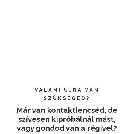
tisztítás lépéseit, hogy biztonságos legyen a
kontaktlencse viselése
Kontroll
Minimum évente egyszer célszerű kontroll vizsgálaton
részt venni, illetve az esetleges észrevételeket
megosztani velünk. Kontroll egy éveben belül díjtalan.
VALAMI ÚJRA VAN
SZÜKSÉGED?
Már van kontaktlencséd, de
szívesen kipróbálnál mást,
vagy gondod van a régivel?