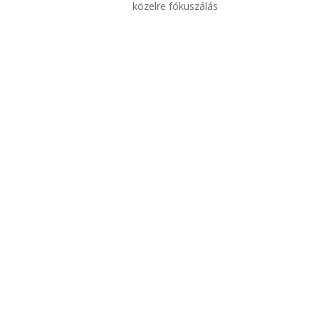
közelre fókuszálás
SZÍNTÉVESZTŐ VAGY?
Színlátás vizsgálat
Miért fontos a színtévesztés
korrekció?