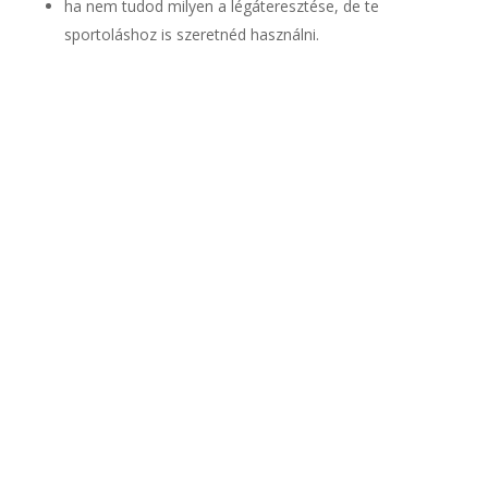
ha nem tudod milyen a légáteresztése, de te
sportoláshoz is szeretnéd használni.
MINDENRE MEGTALÁLJUK A
MEGOLDÁST
Egyénre szabott
lencseajánlat és kalkulációk