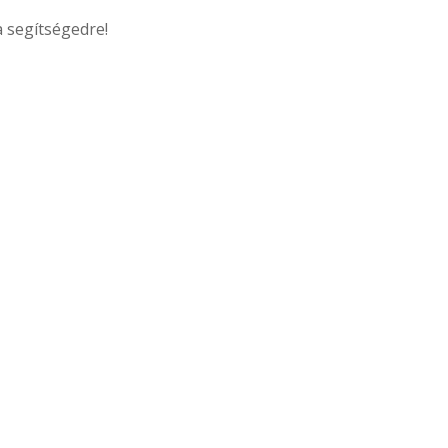
a segítségedre!
TIKA MELLETT
es
tani! 🙂