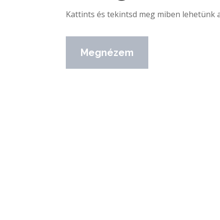
Kattints és tekintsd meg miben lehetünk 
Megnézem
ÉRVEK A SZEMBOGÁR OP
Ezért érdem
minket válasz