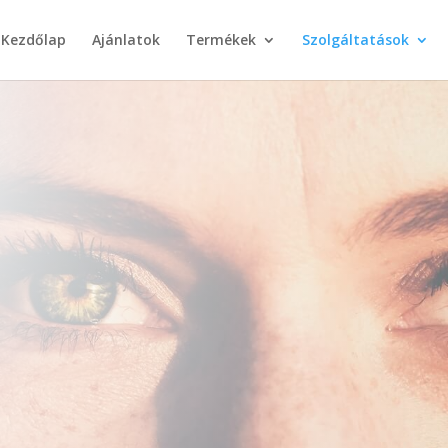
Kezdőlap
Ajánlatok
Termékek
Szolgáltatások