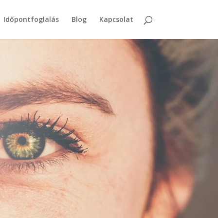
Időpontfoglalás
Blog
Kapcsolat