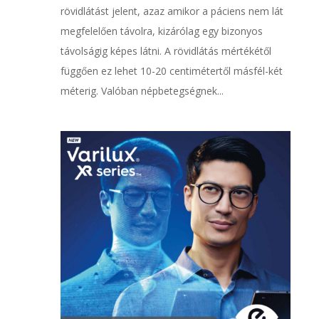
rövidlátást jelent, azaz amikor a páciens nem lát
megfelelően távolra, kizárólag egy bizonyos
távolságig képes látni. A rövidlátás mértékétől
függően ez lehet 10-20 centimétertől másfél-két
méterig. Valóban népbetegségnek...