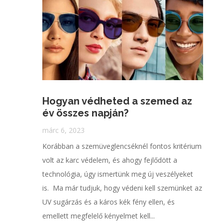
Hogyan védheted a szemed az
év összes napján?
márc 6, 2023
Korábban a szemüveglencséknél fontos kritérium
volt az karc védelem, és ahogy fejlődött a
technológia, úgy ismertünk meg új veszélyeket
is. Ma már tudjuk, hogy védeni kell szemünket az
UV sugárzás és a káros kék fény ellen, és
emellett megfelelő kényelmet kell...