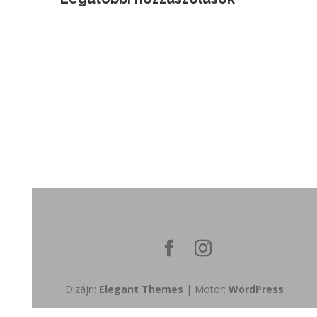
Dizájn:
Elegant Themes
| Motor:
WordPress