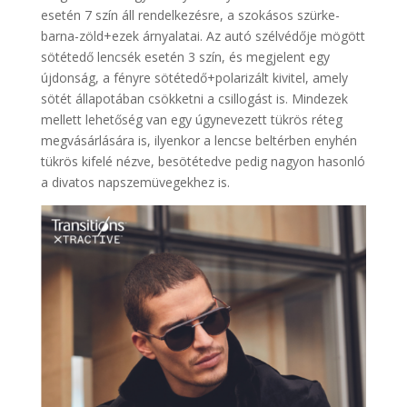
esetén 7 szín áll rendelkezésre, a szokásos szürke-
barna-zöld+ezek árnyalatai. Az autó szélvédője mögött
sötétedő lencsék esetén 3 szín, és megjelent egy
újdonság, a fényre sötétedő+polarizált kivitel, amely
sötét állapotában csökketni a csillogást is. Mindezek
mellett lehetőség van egy úgynevezett tükrös réteg
megvásárlására is, ilyenkor a lencse beltérben enyhén
tükrös kifelé nézve, besötétedve pedig nagyon hasonló
a divatos napszemüvegekhez is.