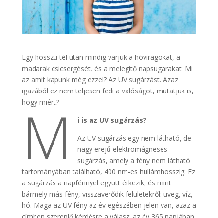
Egy hosszú tél után mindig várjuk a hóvirágokat, a
madarak csicsergését, és a melegítő napsugarakat. Mi
az amit kapunk még ezzel? Az UV sugárzást. Azaz
igazából ez nem teljesen fedi a valóságot, mutatjuk is,
M
hogy miért?
i is az UV sugárzás?
Az UV sugárzás egy nem látható, de
nagy erejű elektromágneses
sugárzás, amely a fény nem látható
tartományában található, 400 nm-es hullámhosszig. Ez
a sugárzás a napfénnyel együtt érkezik, és mint
bármely más fény, visszaverődik felületekről: üveg, víz,
hó. Maga az UV fény az év egészében jelen van, azaz a
címben szereplő kérdésre a válasz: az év 365 napjában