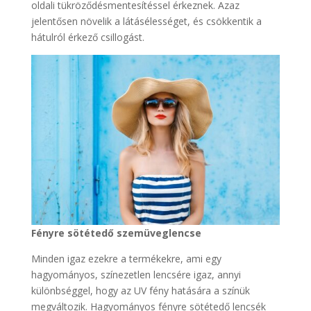
oldali tükröződésmentesítéssel érkeznek. Azaz
jelentősen növelik a látásélességet, és csökkentik a
hátulról érkező csillogást.
Fényre sötétedő szemüveglencse
Minden igaz ezekre a termékekre, ami egy
hagyományos, színezetlen lencsére igaz, annyi
különbséggel, hogy az UV fény hatására a színük
megváltozik. Hagyományos fényre sötétedő lencsék