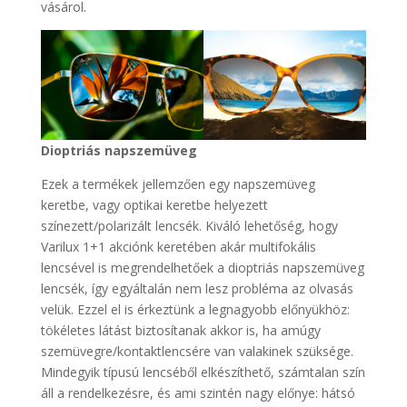
vásárol.
Dioptriás napszemüveg
Ezek a termékek jellemzően egy napszemüveg
keretbe, vagy optikai keretbe helyezett
színezett/polarizált lencsék. Kiváló lehetőség, hogy
Varilux 1+1 akciónk keretében akár multifokális
lencsével is megrendelhetőek a dioptriás napszemüveg
lencsék, így egyáltalán nem lesz probléma az olvasás
velük. Ezzel el is érkeztünk a legnagyobb előnyükhöz:
tökéletes látást biztosítanak akkor is, ha amúgy
szemüvegre/kontaktlencsére van valakinek szüksége.
Mindegyik típusú lencséből elkészíthető, számtalan szín
áll a rendelkezésre, és ami szintén nagy előnye: hátsó