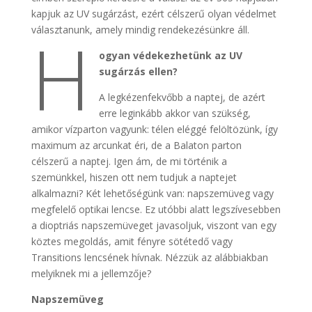
kapjuk az UV sugárzást, ezért célszerű olyan védelmet
H
választanunk, amely mindig rendekezésünkre áll.
ogyan védekezhetünk az UV
sugárzás ellen?
A legkézenfekvőbb a naptej, de azért
erre leginkább akkor van szükség,
amikor vízparton vagyunk: télen eléggé felöltözünk, így
maximum az arcunkat éri, de a Balaton parton
célszerű a naptej. Igen ám, de mi történik a
szemünkkel, hiszen ott nem tudjuk a naptejet
alkalmazni? Két lehetőségünk van: napszemüveg vagy
megfelelő optikai lencse. Ez utóbbi alatt legszívesebben
a dioptriás napszemüveget javasoljuk, viszont van egy
köztes megoldás, amit fényre sötétedő vagy
Transitions lencsének hívnak. Nézzük az alábbiakban
melyiknek mi a jellemzője?
Napszemüveg