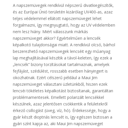
A napszemüvegek rendkívül népszerű divatkiegészítők,
és az Európai Únió területén kizárólag UV400-as, azaz
teljes védelemmel ellátott napszemüveget lehet
forgalmazni, így megnyugtató, hogy az UV védelemben
nem lesz hiány. Miért válasszunk márkás
napszemüveget akkor? Egyértelműen a lencsék
képalkotó tulajdonságai miatt. A rendkívül olcsó, bárhol
beszerezhető napszemüvegek lencséit egy műanyag
lap meghajlításával készítik a távol-keleten, így ezek a
„lencsék” bizony torzításokat tartalmaznak, amelyek
fejfájást, szédülést, rosszabb esetben hányingert is
okozhatnak. Ezért célszerű például a Maui Jim
napszemüveget választani üzletünkből, hiszen ezek
lencséi tökéletes képalkotást biztosítanak, garantáltan
problémamentesek. Emellett polarizált lencsékkel
készülnek, azaz jelentősen csökkentik a felületekről
érkező csillogást (üveg, víz, hó). Érdekessége, hogy a
gyár készít dioptriás lencsét is, így egészen biztosan a
gyári színt kapja az, aki Maui Jim napszemüveget