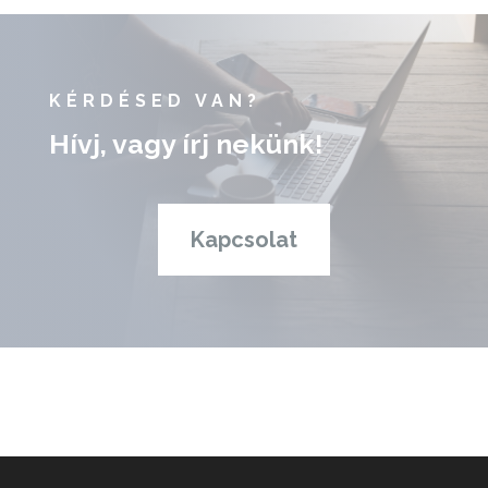
KÉRDÉSED VAN?
Hívj, vagy írj nekünk!
Kapcsolat