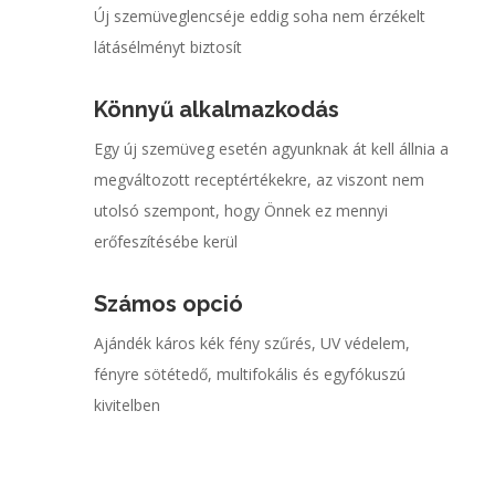
Új szemüveglencséje eddig soha nem érzékelt
látásélményt biztosít
Könnyű alkalmazkodás
Egy új szemüveg esetén agyunknak át kell állnia a
megváltozott receptértékekre, az viszont nem
utolsó szempont, hogy Önnek ez mennyi
erőfeszítésébe kerül
Számos opció
Ajándék káros kék fény szűrés, UV védelem,
fényre sötétedő, multifokális és egyfókuszú
kivitelben