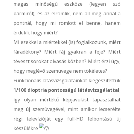
magas minőségű eszköze (legyen szó
bármiről), és az elromlik, nem áll meg annál a
pontnál, hogy mi romlott el benne, hanem
érdekli, hogy miért?
Mi ezekkel a miértekkel (is) foglalkozunk, miért
fáradékony? Miért fáj gyakran a feje? Miért
téveszt sorokat olvasás közben? Miért érzi úgy,
hogy meglévő szemüvege nem tökéletes?
Funkcionális látásvizsgálatainkat kiegészítettük
1/100 dioptria pontosságú látásvizsgálattal
,
így olyan mértékű képjavulást tapasztalhat
meg új szemüvegével, mint amikor lecserélte
régi televízióját egy full-HD felbontású új
készülékre